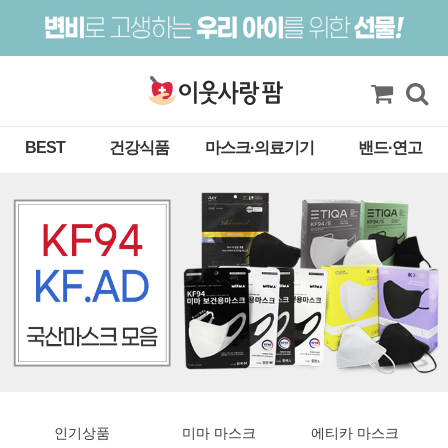
BEST
건강식품
마스크·의료기기
밴드·연고
인기상품
미마 마스크
에티카 마스크