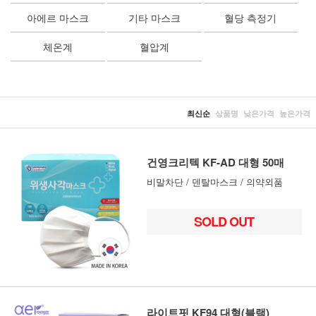
아에르 마스크
기타 마스크
혈당 측정기
체온계
혈압계
최신순
상품명
낮은가격
높은가격
건영크리텍 KF-AD 대형 50매
비말차단 / 덴탈마스크 / 의약외품
SOLD OUT
라이트핏 KF94 대형(블랙)