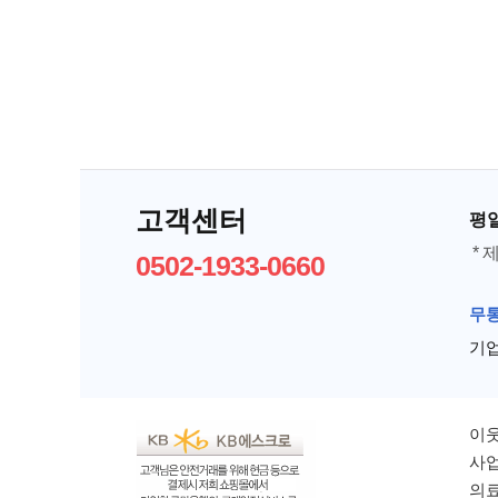
고객센터
평일 
*
0502-1933-0660
무
기업 
이웃
사업
의료