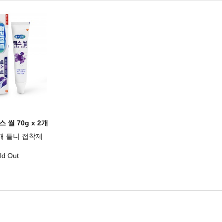
 씰 70g x 2개
재 틀니 접착제
ld Out