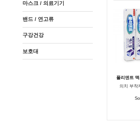
마스크 / 의료기기
밴드 / 연고류
구강건강
보호대
폴리덴트 맥스
의치 부착
So