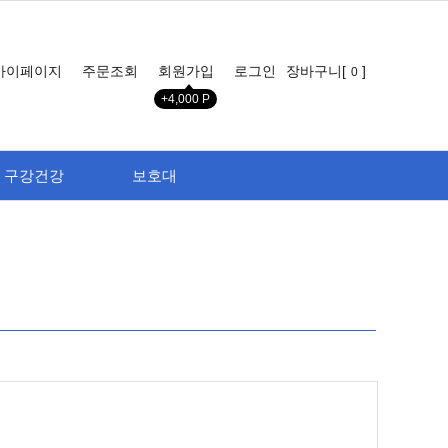
마이페이지
주문조회
회원가입
로그인
장바구니[
]
0
+4,000 P
구강건강
보호대