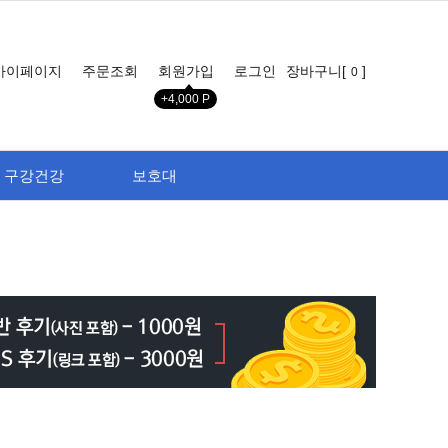
마이페이지
주문조회
회원가입
로그인
장바구니[
]
0
+4,000 P
구강건강
보호대