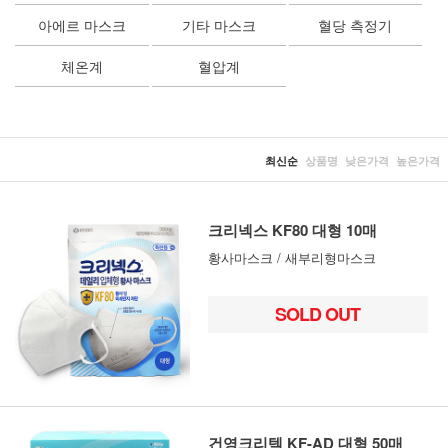
아에르 마스크
기타 마스크
혈당 측정기
체온계
혈압계
최신순
상품명
낮은가격
높은가격
크리넥스 KF80 대형 10매
황사마스크 / 새부리형마스크
SOLD OUT
건영크리텍 KF-AD 대형 50매