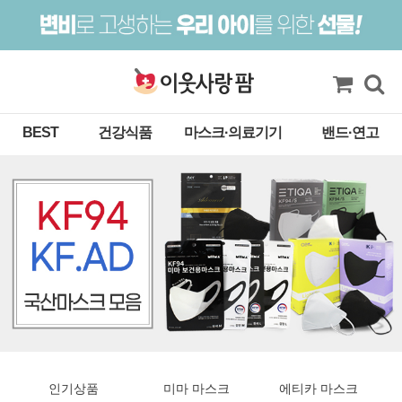
BEST
건강식품
마스크·의료기기
밴드·연고
인기상품
미마 마스크
에티카 마스크