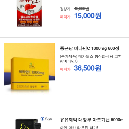
40,000원
정상가
15,000원
혜택가
종근당 비타민C 1000mg 600정
(특가제품) 메가도스 항산화작용 고함
량비타민C
36,500원
혜택가
유유제약 대장부 아르기닌 5000mg 
아연 마카 타우린 첨가!