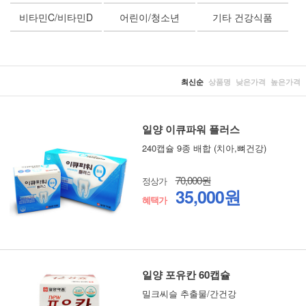
비타민C/비타민D
어린이/청소년
기타 건강식품
최신순
상품명
낮은가격
높은가격
일양 이큐파워 플러스
240캡슐 9종 배합 (치아,뼈건강)
70,000원
정상가
35,000원
혜택가
일양 포유칸 60캡슐
밀크씨슬 추출물/간건강