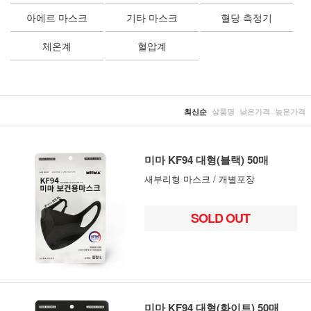
아에르 마스크
기타 마스크
혈당 측정기
체온계
혈압계
최신순
상품명
낮은가격
높은가격
미마 KF94 대형(블랙) 50매
새부리형 마스크 / 개별포장
SOLD OUT
미마 KF94 대형(화이트) 50매