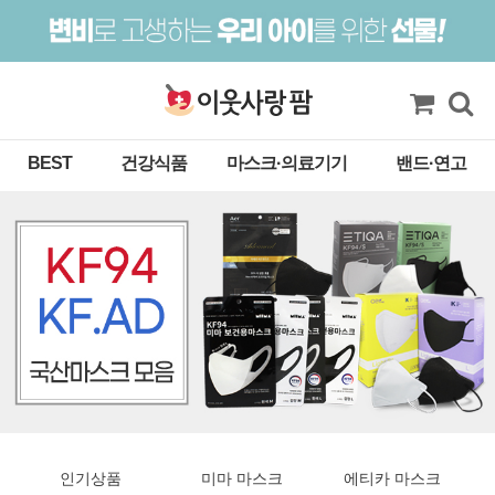
BEST
건강식품
마스크·의료기기
밴드·연고
인기상품
미마 마스크
에티카 마스크