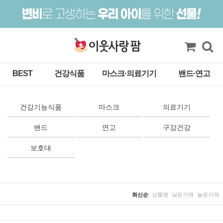
BEST
건강식품
마스크·의료기기
밴드·연고
건강기능식품
마스크
의료기기
밴드
연고
구강건강
보호대
최신순
상품명
낮은가격
높은가격