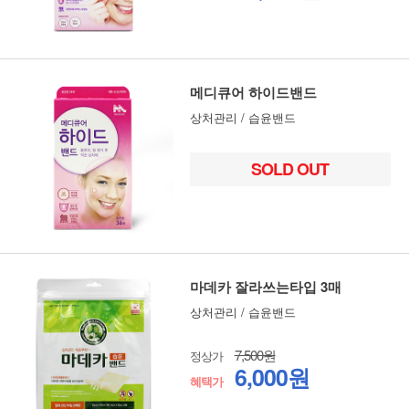
메디큐어 하이드밴드
상처관리 / 습윤밴드
SOLD OUT
마데카 잘라쓰는타입 3매
상처관리 / 습윤밴드
7,500원
정상가
6,000원
혜택가