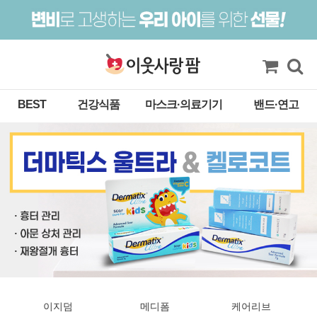
BEST
건강식품
마스크·의료기기
밴드·연고
이지덤
메디폼
케어리브