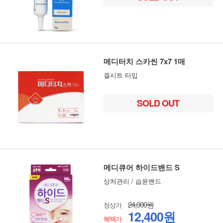
메디터치 스카씬 7x7 1매
겔시트 타입
SOLD OUT
메디큐어 하이드밴드 S
상처관리 / 습윤밴드
24,000원
정상가
12,400원
혜택가