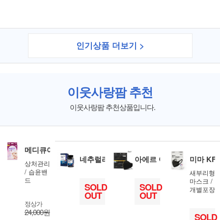
인기상품 더보기 >
이웃사랑팜 추천
이웃사랑팜 추천상품입니다.
메디큐어 하이드밴드 S
네추럴라이즈 콘드로이친 1200 고함량 6
아에르 어드밴스드 KF94 
미마 KF9
상처관리
/ 습윤밴
새부리형
드
마스크 /
SOLD
SOLD
개별포장
OUT
OUT
정상가
24,000원
SOLD