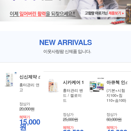
NEW ARRIVALS
이웃사랑팜 신제품 입니다.
신신제약 스카덤 울트라 10g
시카케어 12x3cm 1매입
아큐첵 인스
흉터관리 연
고
흉터관리 밴
(기본+시험
드 / 켈로이
지100+침
드
110+솜100)
정상가
20,000원
정상가
정상가
혜택가
25,000원
60,000원
15,000
원
혜택가
혜택가