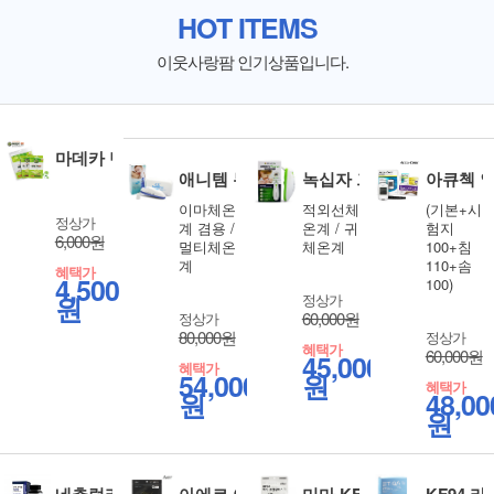
HOT ITEMS
이웃사랑팜 인기상품입니다.
마데카 밴드 4종 선택 상처관리 습윤밴드
애니템 듀오 귀체온계
녹십자 그린케어 체온계
아큐첵 
이마체온
적외선체
(기본+시
정상가
계 겸용 /
온계 / 귀
험지
6,000원
멀티체온
체온계
100+침
계
110+솜
혜택가
4,500
100)
원
정상가
60,000원
정상가
80,000원
정상가
혜택가
60,000원
45,000
혜택가
54,000
원
혜택가
원
48,00
원
네추럴라이즈 콘드로이친 1200 고함량 60정 상어연골분말
아에르 어드밴스드 KF94 보건용 마스크 대
미마 KF94 대형(블랙) 50
KF94 