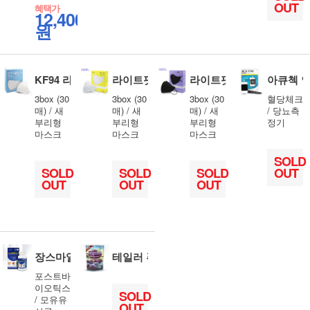
OUT
혜택가
12,400
원
KF94 라운드베이직 대형(화이트)
라이트핏 KF94 대형(화이트)
라이트핏 KF94 대형(블랙)
아큐첵 
3box (30
3box (30
3box (30
혈당체크
매) / 새
매) / 새
매) / 새
/ 당뇨측
부리형
부리형
부리형
정기
마스크
마스크
마스크
SOLD
SOLD
SOLD
SOLD
OUT
OUT
OUT
OUT
장스마일 생유산균 60캡슐
테일러 푸룬 건자두 50g
포스트바
이오틱스
SOLD
/ 모유유
OUT