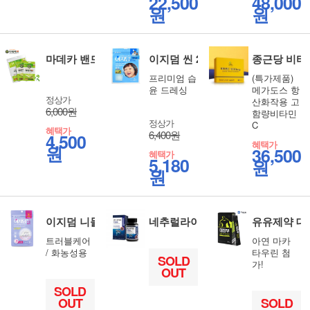
22,500
48,000
원
원
마데카 밴드 4종 선택 상처관리 습윤밴드
이지덤 씬 2매
종근당 비타민C
프리미엄 습
(특가제품)
윤 드레싱
메가도스 항
정상가
산화작용 고
6,000원
함량비타민
정상가
C
혜택가
6,400원
4,500
혜택가
원
36,500
혜택가
5,180
원
원
이지덤 니들케어 6매
네추럴라이즈 콘드로이친 1200 고
유유제약 대장
트러블케어
아연 마카
/ 화농성용
타우린 첨
SOLD
가!
OUT
SOLD
OUT
SOLD