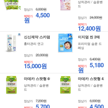
상처관리 / 습윤밴
드
6,000원
정상가
4,500
혜택가
24,000원
정상가
원
혜택가
12,400원
신신제약 스카덤 울트라 10g
이지덤 씬 2매
흉터관리 연고
프리미엄 습윤 드
레싱
20,000원
정상가
6,400원
정상가
혜택가
5,180
15,000원
혜택가
원
마데카 스팟형 69매
마데카 스팟형 42
상처관리 / 습윤밴
상처관리 / 습윤밴
드
드
7,200원
6,000원
정상가
정상가
5,700
4,500
혜택가
혜택가