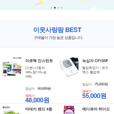
이웃사랑팜 BEST
구매율이 가장 높은 상품입니다.
아큐첵 인스턴트 혈당측정기 풀세트
녹십자 CF155F
(기본+시험지
혈압측정기 / 로즈
100+침110+솜
맥스 혈압계
100)
75,000원
정상가
60,000원
정상가
혜택가
55,000원
혜택가
48,000원
마데카 밴드 4종 선택 상처관리 습윤밴드
메디큐어 하이드밴