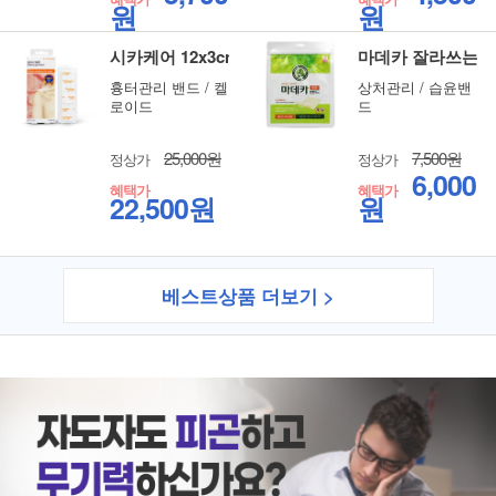
원
원
시카케어 12x3cm 1매입
마데카 잘라쓰는타
흉터관리 밴드 / 켈
상처관리 / 습윤밴
로이드
드
25,000원
7,500원
정상가
정상가
6,000
혜택가
혜택가
22,500원
원
베스트상품 더보기 >