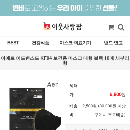
BEST
건강식품
마스크·의료기기
밴드·연고
아에르 어드밴스드 KF94 보건용 마스크 대형 블랙 10매 새부리
형
혜택
6,900
가
원
배송
2,500원 (30,000원 이상
비
구매시 무료배송)