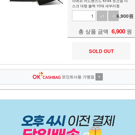
아에르 어드밴스드 KF94 보건용 마
스크 대형 블랙 10매 새부리형
6,900
원
+1
-1
6,900
총 상품 금액
원
SOLD OUT
포인트사용 가맹점
?