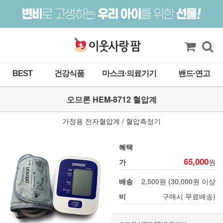
BEST
건강식품
마스크·의료기기
밴드·연고
오므론 HEM-8712 혈압계
가정용 전자혈압계 / 혈압측정기
혜택
65,000
가
원
배송
2,500원 (30,000원 이상
비
구매시 무료배송)