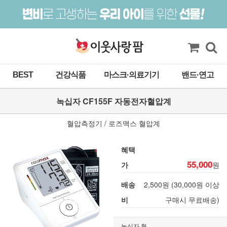
BEST
건강식품
마스크·의료기기
밴드·연고
녹십자 CF155F 자동전자혈압계
혈압측정기 / 로즈맥스 혈압계
혜택
55,000
가
원
배송
2,500원 (30,000원 이상
비
구매시 무료배송)
녹십자 혈