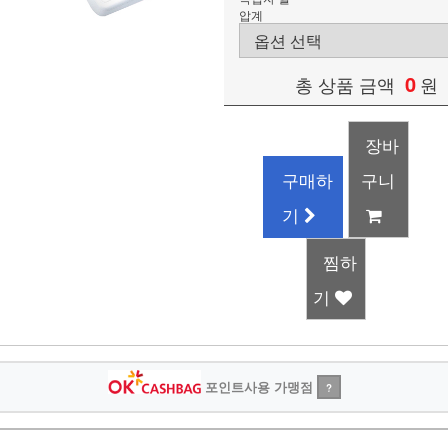
압계
0
총 상품 금액
원
장바
구매하
구니
기
찜하
기
포인트사용 가맹점
?