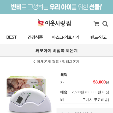
BEST
건강식품
마스크·의료기기
밴드·연고
써모아이 비접촉 체온계
이마체온계 겸용 / 멀티체온계
혜택
58,000
가
원
배송
2,500원 (30,000원 이상
비
구매시 무료배송)