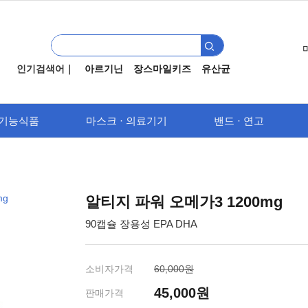
인기검색어｜
아르기닌
장스마일키즈
유산균
기능식품
마스크 · 의료기기
밴드 · 연고
mg
알티지 파워 오메가3 1200mg
90캡슐 장용성 EPA DHA
소비자가격
60,000원
45,000
원
판매가격