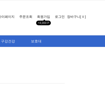
마이페이지
주문조회
회원가입
로그인
장바구니[
]
0
+4,000 P
구강건강
보호대